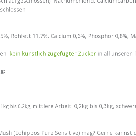
ch aufgeschlossen), Natriumchlorid, Calciumcarbona
eschlossen
,5%, Rohfett 11,7%, Calcium 0,6%, Phosphor 0,8%, M
fen,
kein künstlich zugefügter Zucker
in all unseren 
g:
ittlere Arbeit: 0,2kg bis 0,3kg, schwer
,1kg bis 0,2kg, m
s Müsli (Eohippos Pure Sensitive) mag? Gerne kannst