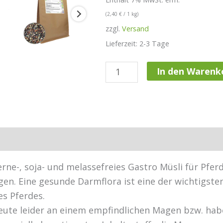
(
2,40
€
/ 1 kg)
zzgl.
Versand
Lieferzeit: 2-3 Tage
Eohippos
In den Warenk
Pure
Sensitive
-
natürliches
Hersteller
Rezensionen (3)
Gastro
Müsli
uzerne-, soja- und melassefreies Gastro Müsli für P
für
en. Eine gesunde Darmflora ist eine der wichtigste
dein
s Pferdes.
Pferd
n heute leider an einem empfindlichen Magen bzw. h
Menge