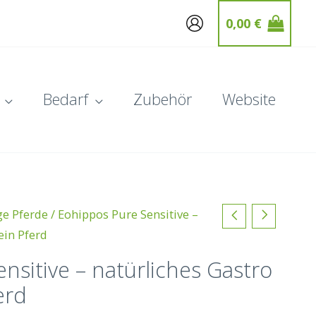
0,00
€
Bedarf
Zubehör
Website
ge Pferde
/ Eohippos Pure Sensitive –
ein Pferd
nsitive – natürliches Gastro
erd