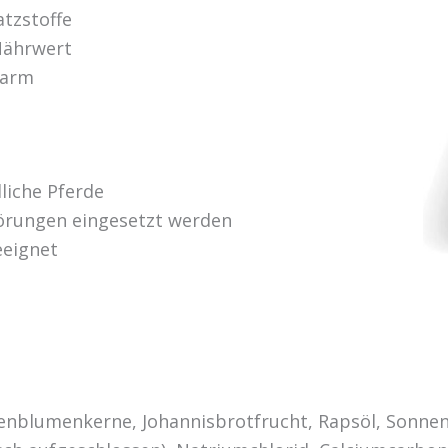
atzstoffe
Nährwert
earm
liche Pferde
törungen eingesetzt werden
eeignet
nenblumenkerne, Johannisbrotfrucht, Rapsöl, Sonne