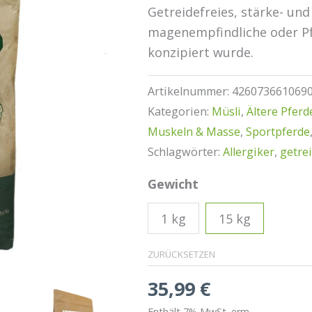
Getreidefreies, stärke- und
magenempfindliche oder Pf
konzipiert wurde.
Artikelnummer:
426073661069
Kategorien:
Müsli
,
Ältere Pferd
Muskeln & Masse
,
Sportpferde
Schlagwörter:
Allergiker
,
getrei
Gewicht
1 kg
15 kg
ZURÜCKSETZEN
35,99
€
Enthält 7% MwSt. erm.