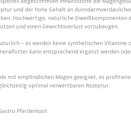
 speziell abgestimmten Inhaltsstoffe die Magengesun
zeptur und der hohe Gehalt an dünndarmverdaulichen
aben. Hochwertige, natürliche Eiweißkomponenten e
tützen und einen Gewichtsverlust vorzubeugen.
atürlich – es werden keine synthetischen Vitamine 
ineralfutter kann entsprechend ergänzt werden ode
erde mit empfindlichen Mägen geeignet, es profitie
leichzeitig optimal verwertbaren Rezeptur.
Gastro Pferdemüsli