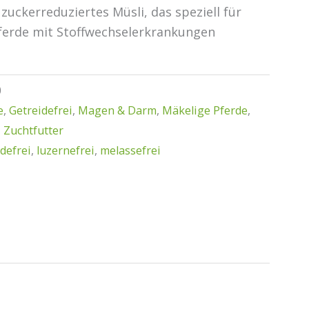
 zuckerreduziertes Müsli, das speziell für
erde mit Stoffwechselerkrankungen
0
e
,
Getreidefrei
,
Magen & Darm
,
Mäkelige Pferde
,
,
Zuchtfutter
defrei
,
luzernefrei
,
melassefrei