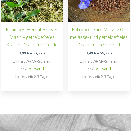
Eohippos Herbal Heaven
Eohippos Pure Mash 2.0 –
Mash – getreidefreies
melasse- und getreidefreies
Kräuter Mash für Pferde
Mash für dein Pferd
Preisspanne:
Preisspan
3,99
€
–
37,99
€
3,49
€
–
59,99
€
3,99 €
3,49 €
Enthält 7% MwSt. erm.
Enthält 7% MwSt. erm.
bis
bis
37,99 €
59,99 €
zzgl.
Versand
zzgl.
Versand
Lieferzeit: 2-3 Tage
Lieferzeit: 2-3 Tage