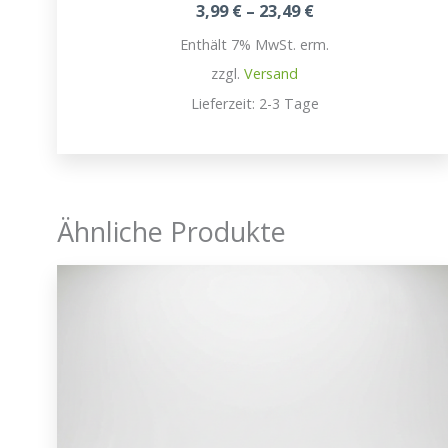
Preisspanne:
3,99
€
–
23,49
€
3,99 €
Enthält 7% MwSt. erm.
bis
23,49 €
zzgl.
Versand
Lieferzeit: 2-3 Tage
Ähnliche Produkte