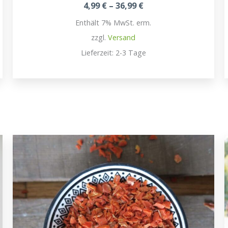
Preisspanne:
4,99
€
–
36,99
€
4,99 €
Enthält 7% MwSt. erm.
bis
36,99 €
zzgl.
Versand
Lieferzeit: 2-3 Tage