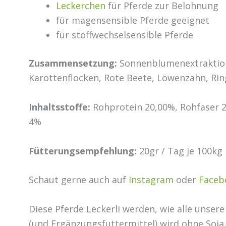
Leckerchen
für Pferde zur Belohnung
für magensensible Pferde geeignet
für stoffwechselsensible Pferde
Zusammensetzung:
Sonnenblumenextraktion
Karottenflocken, Rote Beete, Löwenzahn, Ri
Inhaltsstoffe:
Rohprotein 20,00%, Rohfaser 2
4%
Fütterungsempfehlung:
20gr / Tag je 100kg
Schaut gerne auch auf
Instagram
oder
Faceb
Diese Pferde Leckerli werden, wie alle unser
(und Ergänzungsfuttermittel) wird ohne Soja