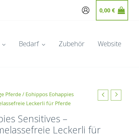
0,00
€
Bedarf
Zubehör
Website
ge Pferde
/ Eohippos Eohappies
lassefreie Leckerli für Pferde
es Sensitives –
elassefreie Leckerli für