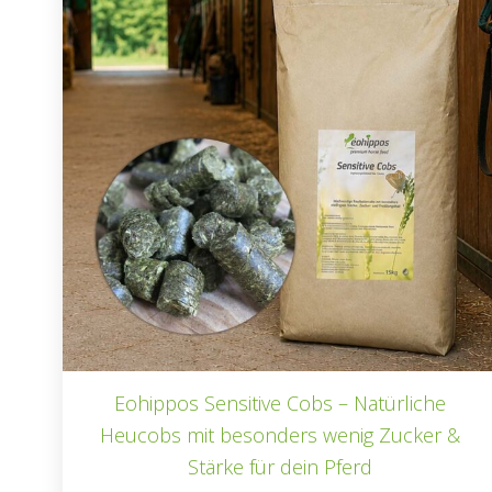
Eohippos Sensitive Cobs – Natürliche
Heucobs mit besonders wenig Zucker &
Stärke für dein Pferd