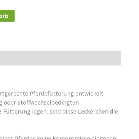
orb
artgerechte Pferdefütterung entwickelt
ng oder stoffwechselbedingten
e
Fütterung legen, sind diese Leckerchen die
deines Pferdes keine Kompromisse eingehen.