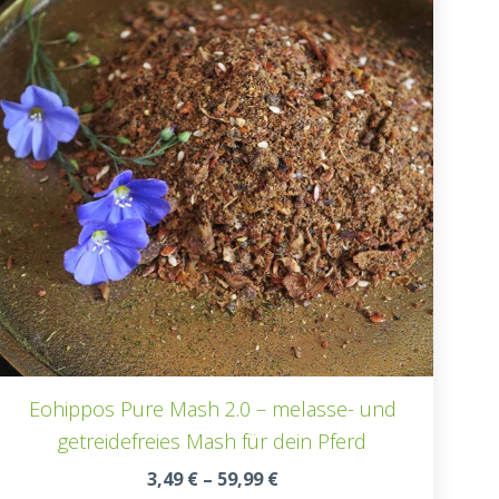
Eohippos Pure Mash 2.0 – melasse- und
getreidefreies Mash für dein Pferd
Preisspanne:
3,49
€
–
59,99
€