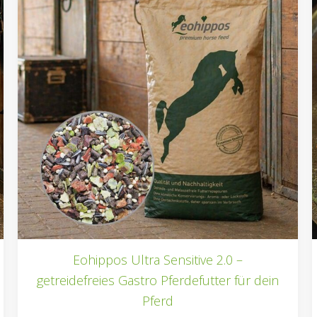
Eohippos Ultra Sensitive 2.0 –
getreidefreies Gastro Pferdefutter für dein
Pferd