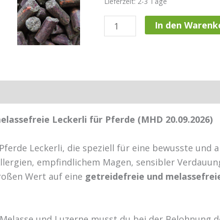
Lieferzeit: 2-3 Tage
Eohippos
In den Warenk
Eohappies
Sensitives
-
Getreidefreie
Hersteller
Rezensionen (2)
&
melassefreie
lassefreie Leckerli für Pferde (MHD 20.09.2026)
Leckerli
für
erde Leckerli, die speziell für eine bewusste und 
Pferde
 Allergien, empfindlichem Magen, sensibler Verdauu
Menge
roßen Wert auf eine
getreidefreie und melassefrei
, Melasse und Luzerne musst du bei der Belohnung 