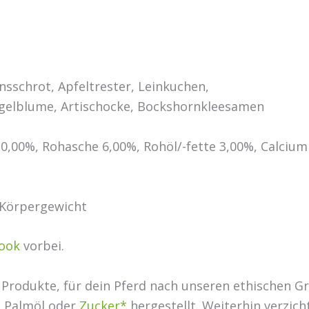
sschrot, Apfeltrester, Leinkuchen,
ngelblume, Artischocke, Bockshornkleesamen
0,00%, Rohasche 6,00%, Rohöl/-fette 3,00%, Calcium
 Körpergewicht
ook
vorbei.
e Produkte, für dein Pferd nach unseren ethischen G
, Palmöl oder
Zucker*
hergestellt. Weiterhin verzich