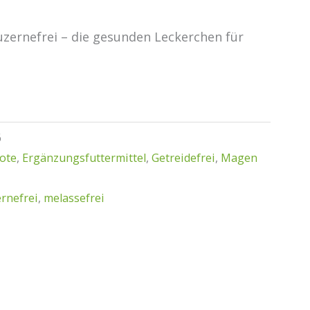
luzernefrei – die gesunden Leckerchen für
6
ote
,
Ergänzungsfuttermittel
,
Getreidefrei
,
Magen
ernefrei
,
melassefrei
cher
ller
.