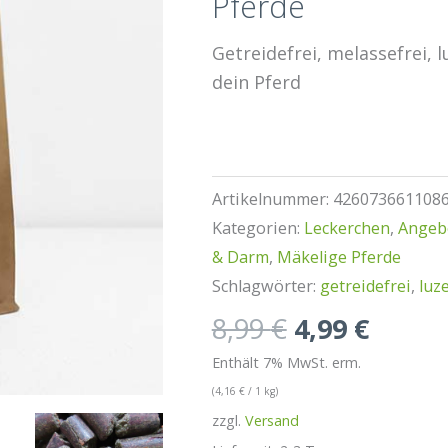
Pferde
Getreidefrei, melassefrei, 
dein Pferd
Artikelnummer:
426073661108
Kategorien:
Leckerchen
,
Angeb
& Darm
,
Mäkelige Pferde
Schlagwörter:
getreidefrei
,
luz
Ursprüngli
Aktue
8,99
€
4,99
€
Preis
Preis
Enthält 7% MwSt. erm.
war:
ist:
(
4,16
€
/ 1 kg)
8,99 €
4,99 €
zzgl.
Versand