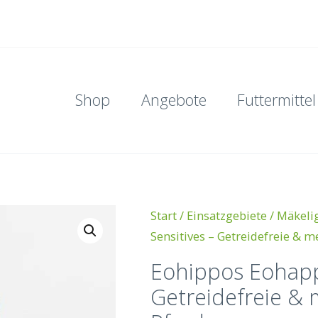
Shop
Angebote
Futtermittel
Start
/
Einsatzgebiete
/
Mäkeli
Sensitives – Getreidefreie & me
Eohippos Eohappi
Getreidefreie & m