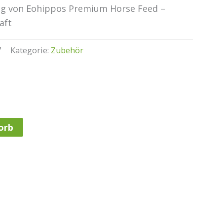
og von Eohippos Premium Horse Feed –
aft
7
Kategorie:
Zubehör
orb