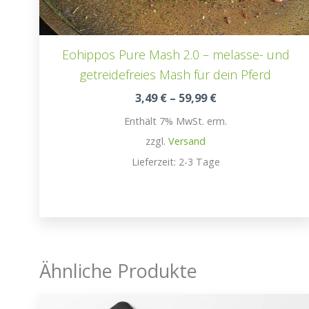
Eohippos Pure Mash 2.0 – melasse- und
getreidefreies Mash für dein Pferd
Preisspanne:
3,49
€
–
59,99
€
3,49 €
Enthält 7% MwSt. erm.
bis
59,99 €
zzgl.
Versand
Lieferzeit: 2-3 Tage
Ähnliche Produkte