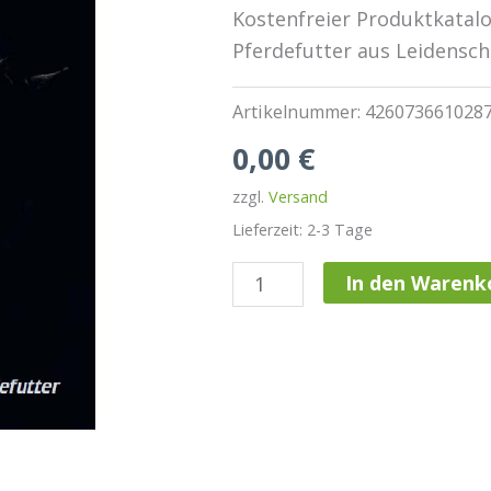
Kostenfreier Produktkatal
Pferdefutter aus Leidensch
Artikelnummer:
426073661028
0,00
€
zzgl.
Versand
Lieferzeit: 2-3 Tage
EOHIPPOS
In den Warenk
Produktkatalog
-
Übersicht
über
unser
Pferdefutter