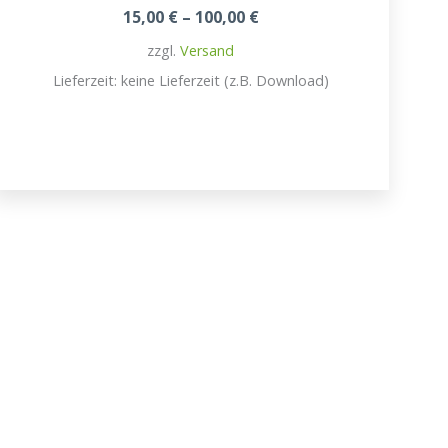
Preisspanne:
15,00
€
–
100,00
€
15,00 €
zzgl.
Versand
bis
100,00 €
Lieferzeit: keine Lieferzeit (z.B. Download)