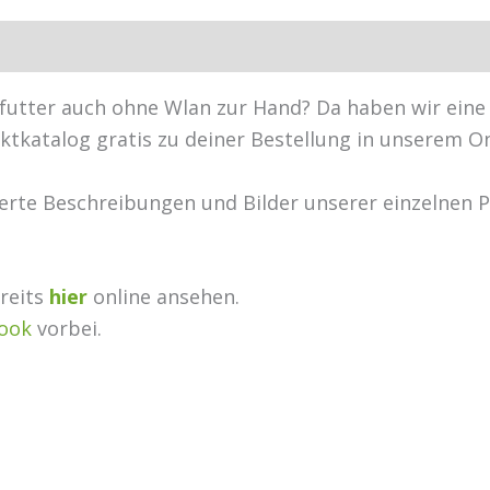
&
Ergänzungsfutter
Hersteller
Rezensionen (0)
Menge
efutter auch ohne Wlan zur Hand? Da haben wir eine 
tkatalog gratis zu deiner Bestellung in unserem O
lierte Beschreibungen und Bilder unserer einzelnen 
reits
hier
online ansehen.
ook
vorbei.