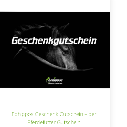
Eohippos Geschenk Gutschein – der
Pferdefutter Gutschein