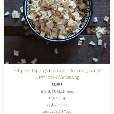
Eohippos Toppings Pastinake – für eine gesunde
Darmflora & Verdauung
12,99
€
Enthält 7% MwSt. erm.
(
17,32
€
/ 1 kg)
zzgl.
Versand
Lieferzeit: 2-3 Tage