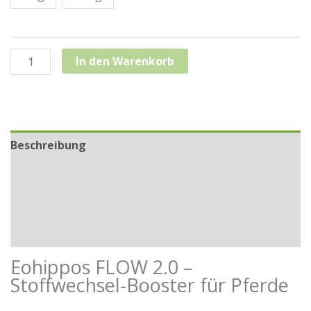
Eohippos
In den Warenkorb
Flow
2.0
-
Unterstützung
Beschreibung
für
den
Zusätzliche Informationen
Stoffwechsel
deines
Hersteller
Pferdes
Rezensionen (2)
Menge
Eohippos FLOW 2.0 –
Stoffwechsel-Booster für Pferde