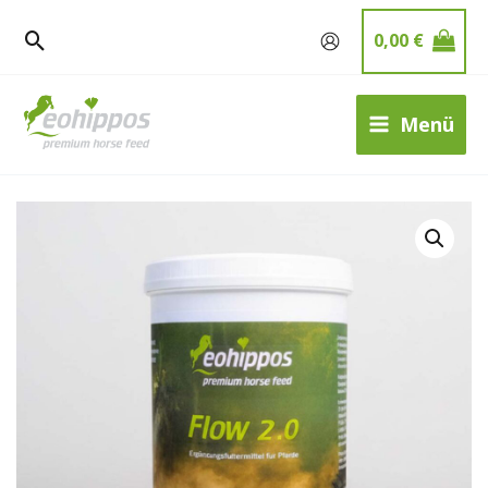
Zum
0,00
€
Inhalt
springen
Menü