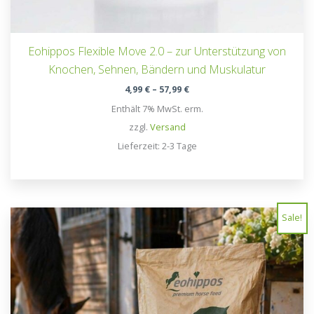
Eohippos Flexible Move 2.0 – zur Unterstützung von
Knochen, Sehnen, Bändern und Muskulatur
Preisspanne:
4,99
€
–
57,99
€
4,99 €
Enthält 7% MwSt. erm.
bis
57,99 €
zzgl.
Versand
Lieferzeit: 2-3 Tage
Sale!