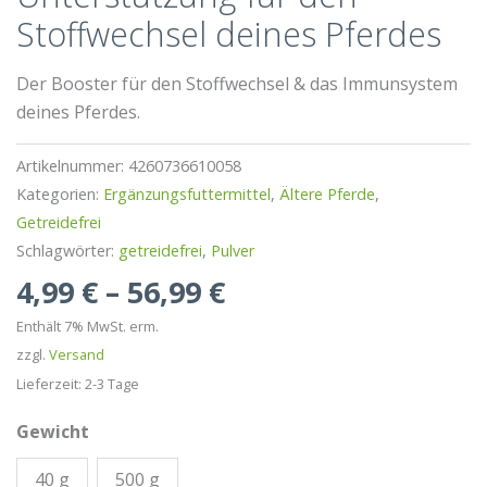
Stoffwechsel deines Pferdes
Der Booster für den Stoffwechsel & das Immunsystem
deines Pferdes.
Artikelnummer:
4260736610058
Kategorien:
Ergänzungsfuttermittel
,
Ältere Pferde
,
Getreidefrei
Schlagwörter:
getreidefrei
,
Pulver
Preisspanne:
4,99
€
–
56,99
€
4,99 €
Enthält 7% MwSt. erm.
bis
zzgl.
Versand
56,99 €
Lieferzeit: 2-3 Tage
Gewicht
40 g
500 g