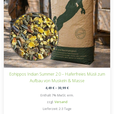
Eohippos Indian Summer 2.0 – Haferfreies Müsli zum
Aufbau von Muskeln & Masse
Preisspanne:
4,49
€
–
30,99
€
4,49 €
Enthält 7% MwSt. erm.
bis
30,99 €
zzgl.
Versand
Lieferzeit: 2-3 Tage