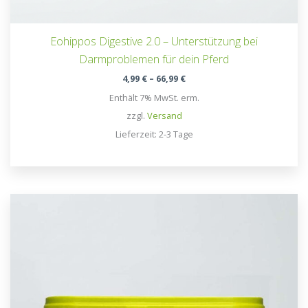
Eohippos Digestive 2.0 – Unterstützung bei
Darmproblemen für dein Pferd
Preisspanne:
4,99
€
–
66,99
€
4,99 €
Enthält 7% MwSt. erm.
bis
66,99 €
zzgl.
Versand
Lieferzeit: 2-3 Tage