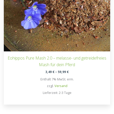
Eohippos Pure Mash 2.0 – melasse- und getreidefreies
Mash für dein Pferd
Preisspanne:
3,49
€
–
59,99
€
3,49 €
Enthält 7% MwSt. erm.
bis
59,99 €
zzgl.
Versand
Lieferzeit: 2-3 Tage