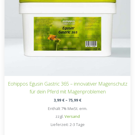
Eohippos Egusin Gastric 365 – innovativer Magenschutz
für dein Pferd mit Magenproblemen
Preisspanne:
3,99
€
–
75,99
€
3,99 €
Enthält 7% MwSt. erm.
bis
75,99 €
zzgl.
Versand
Lieferzeit: 2-3 Tage