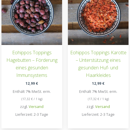
Eohippos Toppings
Eohippos Toppings Karotte
Hagebutten – Förderung
– Unterstützung eines
eines gesunden
gesunden Huf- und
Immunsystems
Haarkleides
12,99
€
12,99
€
Enthält 7% MwSt. erm.
Enthält 7% MwSt. erm.
(
17,32
€
/ 1 kg)
(
17,32
€
/ 1 kg)
zzgl.
Versand
zzgl.
Versand
Lieferzeit: 2-3 Tage
Lieferzeit: 2-3 Tage